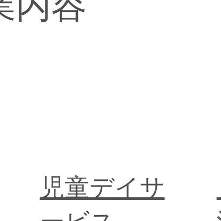
業内容
​児童デイサ