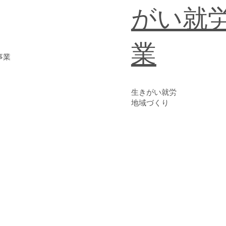
がい就
業
事業
​生きがい就労
地域づくり